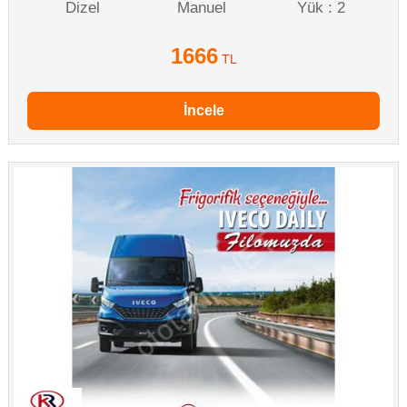
Dizel
Manuel
Yük : 2
1666
TL
İncele