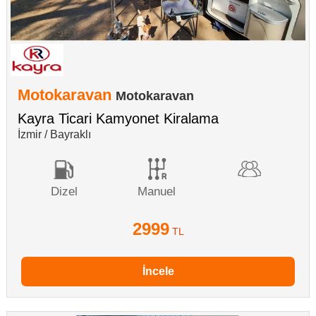
Motokaravan
Motokaravan
Kayra Ticari Kamyonet Kiralama
İzmir / Bayraklı
Dizel
Manuel
2999
TL
İncele