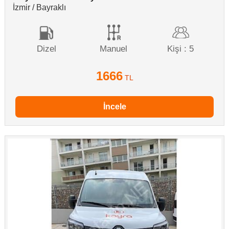
İzmir / Bayraklı
Dizel
Manuel
Kişi : 5
1666
TL
İncele