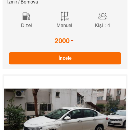
İzmir / Bornova
Dizel
Manuel
Kişi : 4
2000
TL
İncele