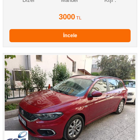
Dizel
Manuel
Kişi :
3000
TL
İncele