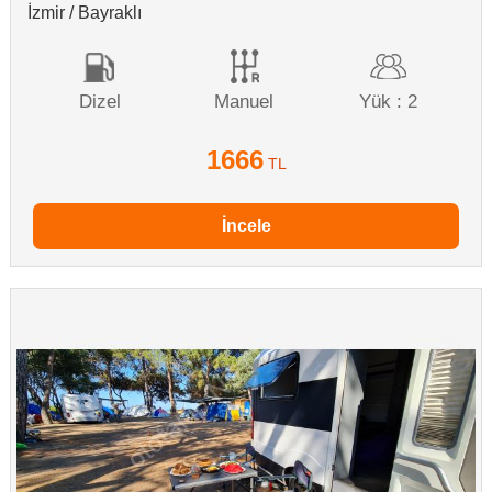
İzmir / Bayraklı
Dizel
Manuel
Yük : 2
1666
TL
İncele