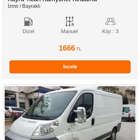
İzmir / Bayraklı
Dizel
Manuel
Kişi : 3
1666
TL
İncele