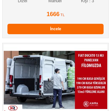
Dizel
Manuel
Kişi : 3
1666
TL
İncele