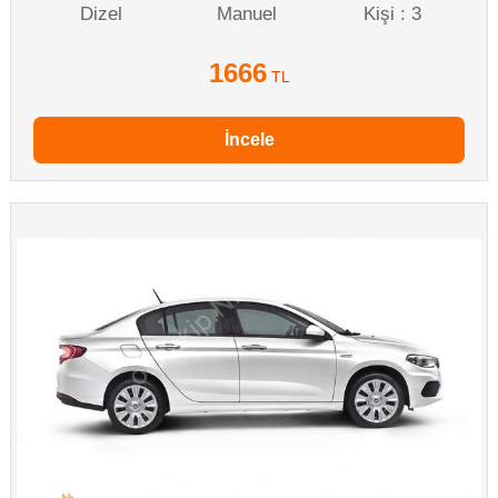
Dizel
Manuel
Kişi : 3
1666
TL
İncele