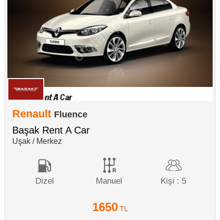
Renault
Fluence
Başak Rent A Car
Uşak / Merkez
Dizel
Manuel
Kişi : 5
1650
TL