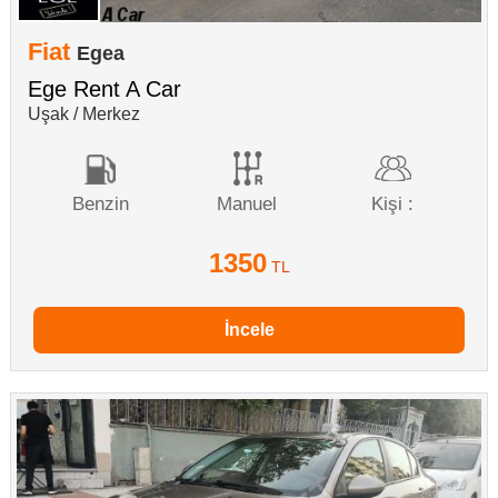
Fiat
Egea
Ege Rent A Car
Uşak / Merkez
Benzin
Manuel
Kişi :
1350
TL
İncele