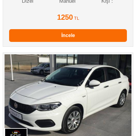
Dizel
Manuel
Kişi :
1250
TL
İncele