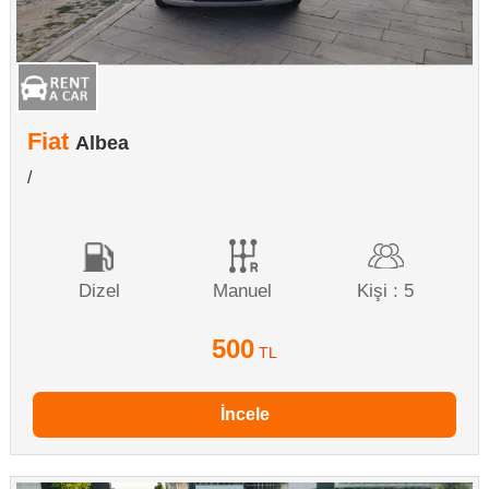
Fiat
Albea
/
Dizel
Manuel
Kişi : 5
500
TL
İncele