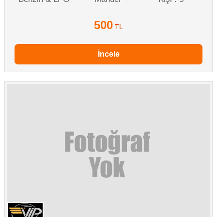
500
TL
İncele