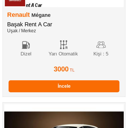
Renault
Mégane
Başak Rent A Car
Uşak / Merkez
Dizel
Yarı Otomatik
Kişi : 5
3000
TL
İncele