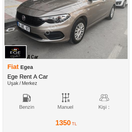
Fiat
Egea
Ege Rent A Car
Uşak / Merkez
Benzin
Manuel
Kişi :
1350
TL