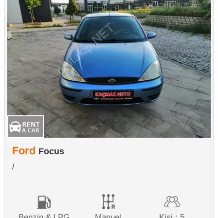
Ford
Focus
/
Benzin & LPG
Manuel
Kişi : 5