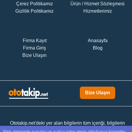
Çerez Politikamız
Ürün / Hizmet Sözleşmesi
Gizlilik Politikamız
Hizmetlerimiz
Firma Kayıt
Anasayfa
Firma Giriş
Blog
Bize Ulaşın
Bize Ulaşın
Ototakip.net'deki yer alan bilgilerin tüm içeriği, bilgilerin
doğruluğu, bilgilerin güncellenmesi yayınlanması ile ilgili
Web sitemizde sunulan ve açıkça talep etmiş olduğunuz hizmetler