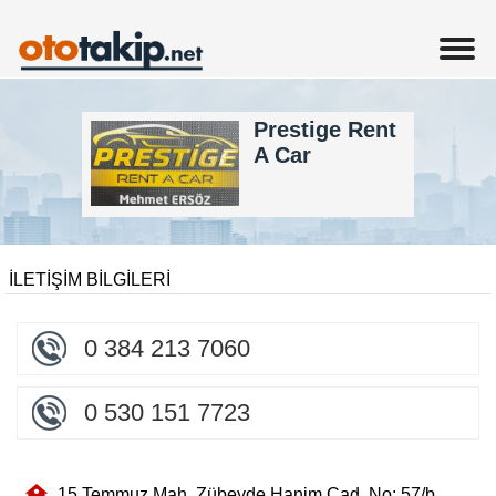
Prestige Rent
A Car
İLETİŞİM BİLGİLERİ
0 384 213 7060
0 530 151 7723
15 Temmuz Mah. Zübeyde Hanim Cad. No: 57/b