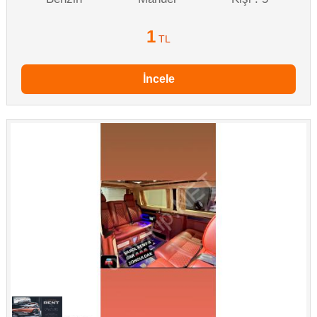
1
TL
İncele