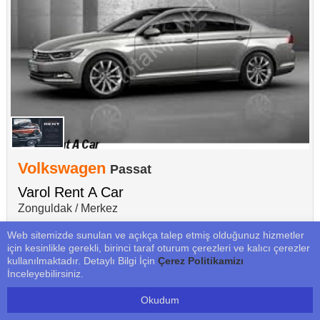
Volkswagen
Passat
Varol Rent A Car
Zonguldak / Merkez
Web sitemizde sunulan ve açıkça talep etmiş olduğunuz hizmetler
için kesinlikle gerekli, birinci taraf oturum çerezleri ve kalıcı çerezler
kullanılmaktadır. Detaylı Bilgi İçin
Çerez Politikamizı
Dizel
Yarı Otomatik
Kişi :
İnceleyebilirsiniz.
1
Okudum
TL