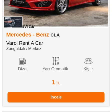
Mercedes - Benz
CLA
Varol Rent A Car
Zonguldak / Merkez
Dizel
Yarı Otomatik
Kişi :
1
TL
İncele