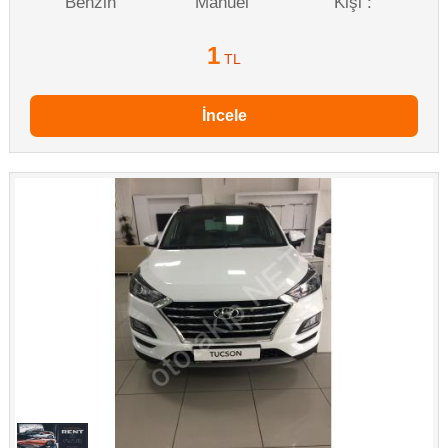
Benzin
Manuel
Kişi :
1
TL
İncele