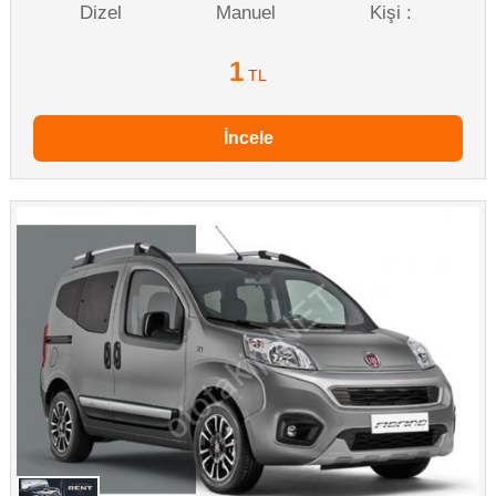
Dizel
Manuel
Kişi :
1
TL
İncele